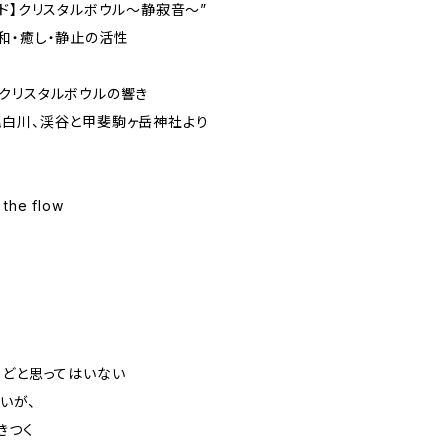
ド】クリスタルボウル～静寂音～”
和・癒し・静止の活性
クリスタルボウルの響き
白川、渓谷と甲斐駒ヶ岳神社より
 the flow
どと思ってはいない
いが、
きつく