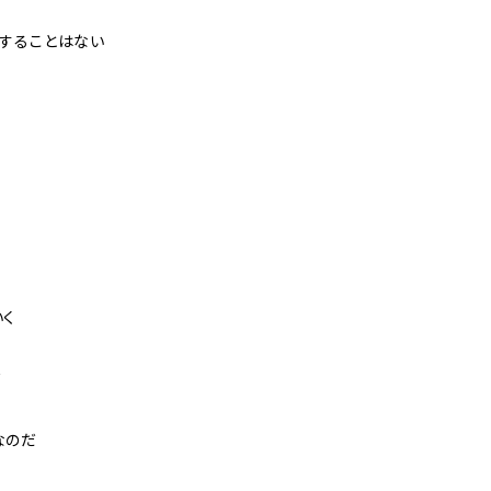
することはない
く
だ
なのだ