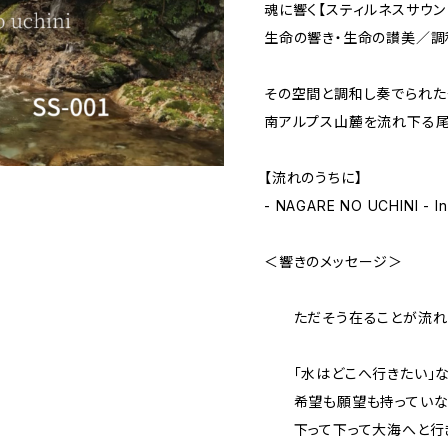
魂に響く【スティルネスサウン
生命の響き・生命の讃美／調
その空間と調和し奏でられた
南アルプス山麓を流れ下る尾
【流れのうちに】
- NAGARE NO UCHINI - In
＜響きのメッセージ＞
ただそう在ることが流れ
「水はどこへ行きたい」な
希望も願望も持っていな
下って下って大海へと行