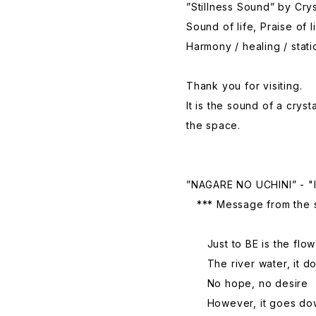
”Stillness Sound” by Cry
Sound of life, Praise of li
Harmony / healing / static
Thank you for visiting.
It is the sound of a crys
the space.
”NAGARE NO UCHINI” - "I
*** Message from the 
Just to BE is the flow
The river water, it doe
No hope, no desire
However, it goes dow