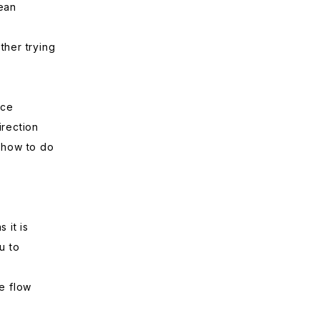
ean
her trying
ice
rection
how to do
it is
u to
e flow