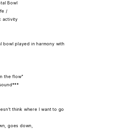
stal Bowl
fe /
 activity
tal bowl played in harmony with
n the flow"
sound***
sn’t think where I want to go
n, goes down,