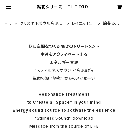
輪花シリーズ | THE FOOL
HO
クリスタルボウル音源ダ
レイエッセン
輪花シリ
ME
ウンロード
ス共鳴
ーズ
心に空間をつくる 響きのトリートメント
本質をアクティベートする
エネルギー音源
”スティルネスサウンド”音源配信
生命の源 ”静寂” からのメッセージ
Resonance Treatment
to Create a ”Space” in your mind
Energy sound source to activate the essence
"Stillness Sound" download
Message from the source of LIFE