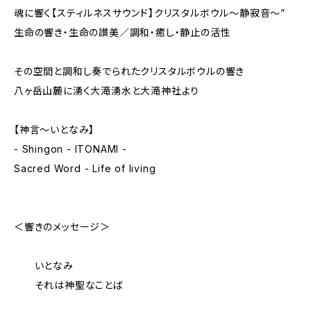
魂に響く【スティルネスサウンド】クリスタルボウル～静寂音～”
生命の響き・生命の讃美／調和・癒し・静止の活性
その空間と調和し奏でられたクリスタルボウルの響き
八ヶ岳山麓に湧く大滝湧水と大滝神社より
【神言～いとなみ】
- Shingon - ITONAMI -
Sacred Word - Life of living
＜響きのメッセージ＞
いとなみ
それは神聖なことば