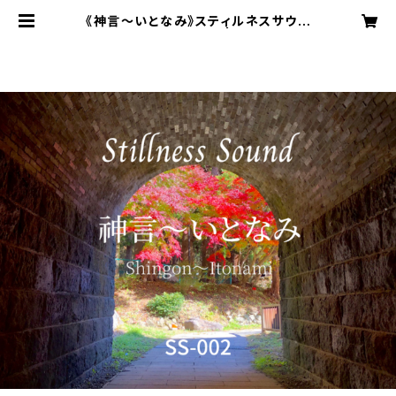
《神言～いとなみ》スティルネスサウン
ド【ダウンロード音源】 | THE FOOL