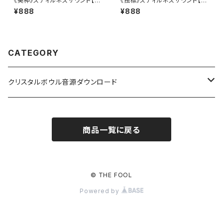
《美神》スティルネスサウンド【ダ
《独標》スティルネスサウンド【ダ
ウンロード音源】
ウンロード音源】
¥888
¥888
CATEGORY
クリスタルボウル音源ダウンロード
レイエッセンス共鳴
商品一覧に戻る
唯我シリーズ
輪花シリーズ
© THE FOOL
Powered by